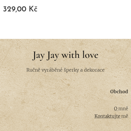
329,00
Kč
Jay Jay with love
Ručně vyráběné šperky a dekorace
Obchod
O
mně
Kontaktujte
mě