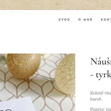
ÚVOD
O MNĚ
KON
Náušn
- tyr
Krásné vis
barvě.
Puzeta: mo