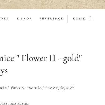
TAKT
E-SHOP
REFERENCE
KOŠÍK
ice " Flower II - gold"
kys
ací náušnice ve tvaru květiny v tyrkysové
saz, pozlaceno.