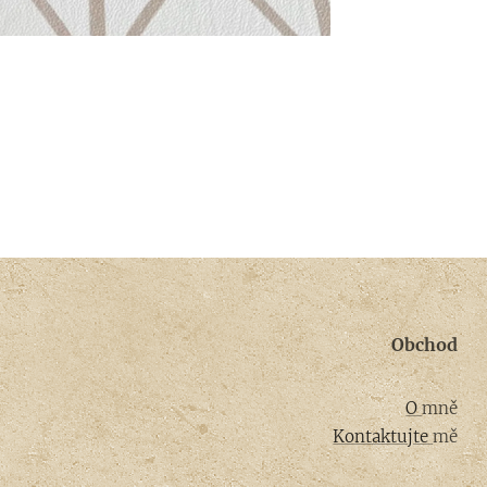
Obchod
O
mně
Kontaktujte
mě