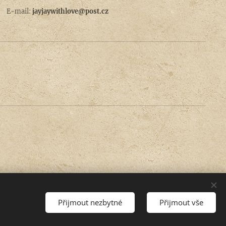
E-mail:
jayjaywithlove@post.cz
Přijmout nezbytné
Přijmout vše