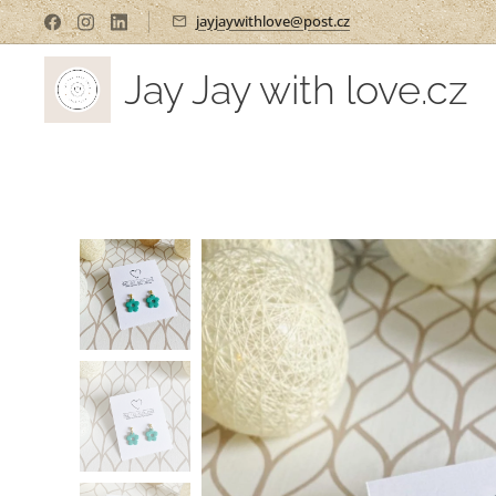
jayjaywithlove@post.cz
Jay Jay with love.cz