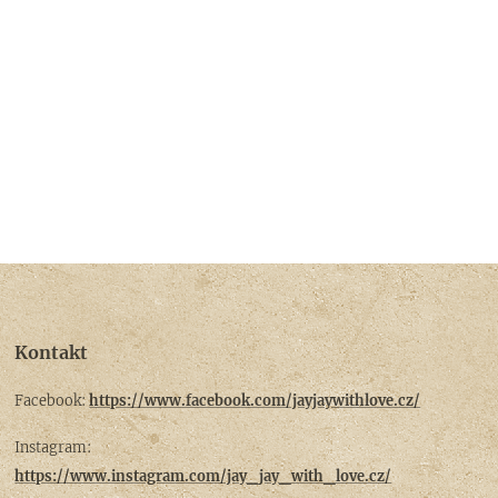
Kontakt
Facebook:
https://www.facebook.com/jayjaywithlove.cz/
Instagram:
https://www.instagram.com/jay_jay_with_love.cz/