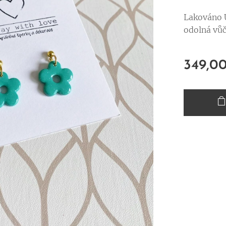
Lakováno U
odolná vůč
349,0