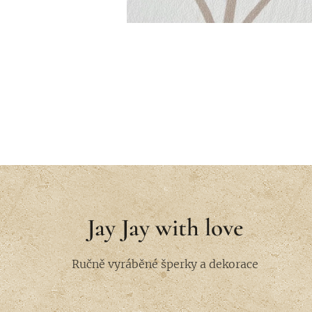
Jay Jay with love
Ručně vyráběné šperky a dekorace