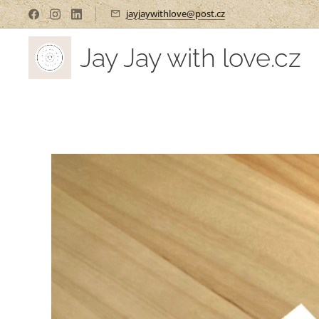
jayjaywithlove@post.cz
Jay Jay with love.cz