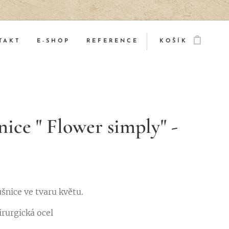
TAKT
E-SHOP
REFERENCE
KOŠÍK
ice " Flower simply" -
šnice ve tvaru květu.
irurgická ocel