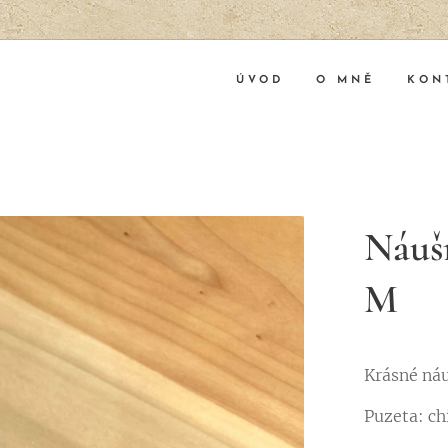
ÚVOD
O MNĚ
KON
Náušn
M
Krásné náu
Puzeta: ch