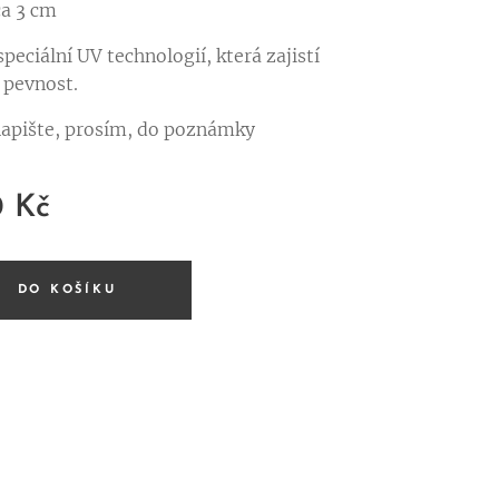
ca 3 cm
peciální UV technologií, která zajistí
 pevnost.
napište, prosím, do poznámky ♥
0
Kč
DO KOŠÍKU