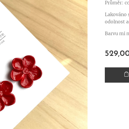
Průměr: c
Lakováno s
odolnost a
Barvu mi 
529,0