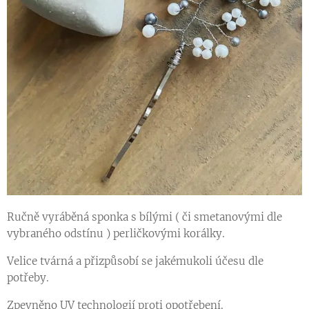
Ručně vyráběná sponka s bílými ( či smetanovými dle
vybraného odstínu ) perličkovými korálky.
Velice tvárná a přizpůsobí se jakémukoli účesu dle
potřeby.
Zpevněno UV technologií proti opotřebení.