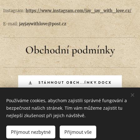
Instagram:
https://www.instagram.com/jay_jay_with_love.cz/
E-mail:
jayjaywithlove@post.cz
Obchodní podmínky
STÁHNOUT OBCH...ÍNKY.DOCX
Používáme cookies, abychom zajistili správné fungování a
bezpečnost našich stránek. Tím vám můžeme zajistit tu
Vytvořeno službou
Webnode
Cookies
nejlepší zkušenost při jejich návštěvě.
Přijmout nezbytné
Přijmout vše
DO KOŠÍKU