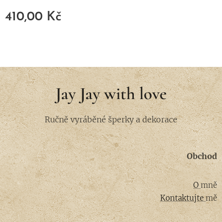
410,00
Kč
Jay Jay with love
Ručně vyráběné šperky a dekorace
Obchod
O
mně
Kontaktujte
mě