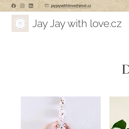
jayjaywithlove@post.cz
Jay Jay with love.cz
D