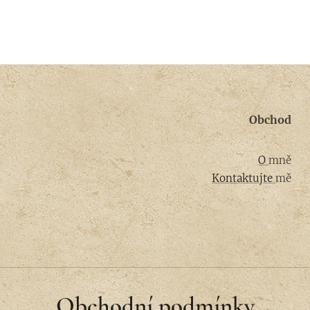
Obchod
O
mně
Kontaktujte
mě
Obchodní podmínky