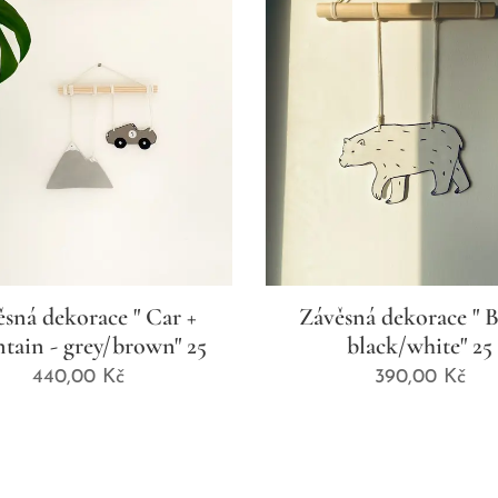
sná dekorace " Car +
Závěsná dekorace " B
tain - grey/brown" 25
black/white" 25
440,00
Kč
390,00
Kč