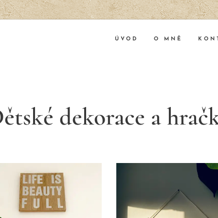
ÚVOD
O MNĚ
KON
ětské dekorace a hrač