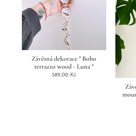
Závěsná dekorace " Boho
terrazzo wood - Luna "
589,00
Kč
Závě
moun